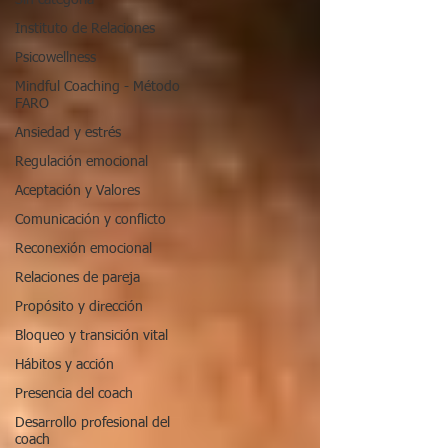
Sin categoria
Instituto de Relaciones
Psicowellness
Mindful Coaching - Método
FARO
Ansiedad y estrés
Regulación emocional
Aceptación y Valores
Comunicación y conflicto
Reconexión emocional
Relaciones de pareja
Propósito y dirección
Bloqueo y transición vital
Hábitos y acción
Presencia del coach
Desarrollo profesional del
coach