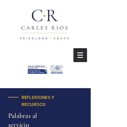
REFLEXIONES Y
RECURSOS
Palabras al
servicio