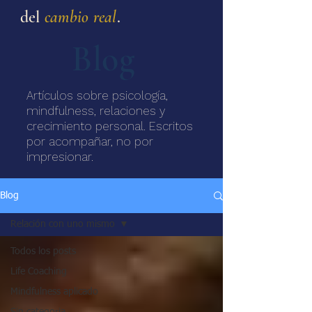
del
cambio real
.
Blog
Artículos sobre psicología,
mindfulness, relaciones y
crecimiento personal. Escritos
por acompañar, no por
impresionar.
Blog
Relación con uno mismo
Todos los posts
Life Coaching
Mindfulness aplicado