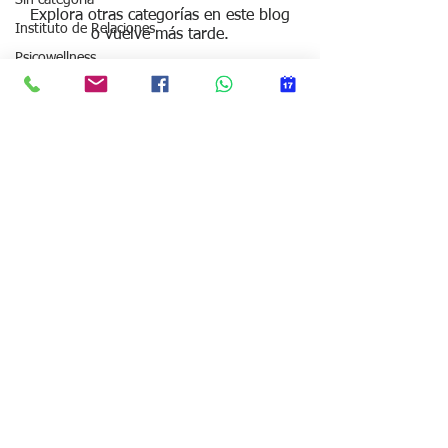
Sin categoria
Explora otras categorías en este blog
Instituto de Relaciones
o vuelve más tarde.
Psicowellness
Mindful Coaching -
Método FARO
Carles Rios Fernandez-Pacheco
Ansiedad y estrés
Teléfono
683184228
Regulación emocional
carlesrios@psico-coaching.com
Aceptación y Valores
Comunicación y
conflicto
Reconexión emocional
Relaciones de pareja
Política de cookies
Propósito y dirección
Bloqueo y transición
Aviso legal
vital
Política de Privacidad
Hábitos y acción
Presencia del coach