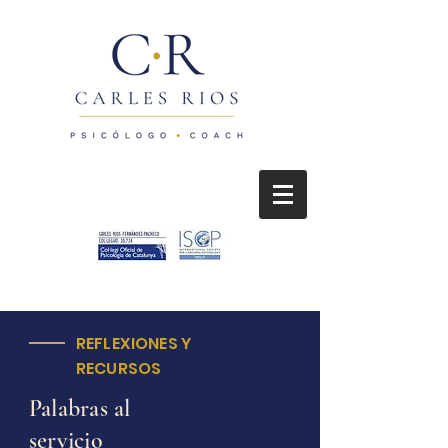
REFLEXIONES Y
RECURSOS
Palabras al
servicio