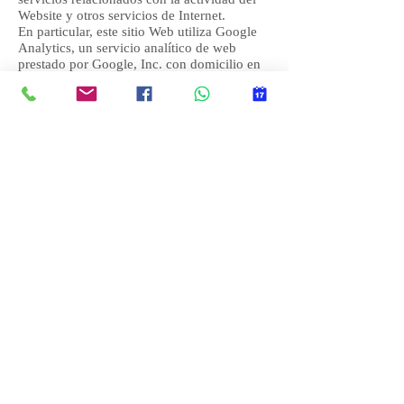
Website y otros servicios de Internet.
En particular, este sitio Web utiliza Google
Analytics, un servicio analítico de web
prestado por Google, Inc. con domicilio en
los Estados Unidos con sede central en 1600
Amphitheatre Parkway, Mountain View,
California 94043. , incluida la dirección IP
del usuario, que será transmitida, tratada y
almacenada por Google_cc781805.
Incluyendo la posible transmisión de dicha
información a terceros por razones de
exigencia legal o cuando dichos
terceros procesen.
El Usuario acepta expresamente, por la
utilización de este Site, el tratamiento de la
información recogida en la forma y con.
-136bad5cf58d_Y asimismo reconoce
conocer la posibilidad de rechazar el
tratamiento de Si bien esta opción de
bloqueo de Cookies en su navegador puede
no permitirle el uso pleno de todas las
funcionalidades del Website.