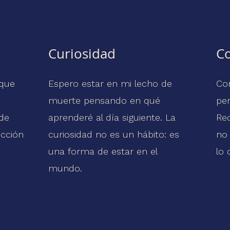
Curiosidad
C
 que
Espero estar en mi lecho de
Co
muerte pensando en qué
pe
 de
aprenderé al día siguiente. La
Re
ección
curiosidad no es un hábito: es
no 
una forma de estar en el
lo 
mundo.