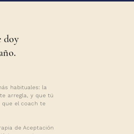
e doy
No debes esperar a se
año.
la dirección que te im
Terápia de Aceptación
Mindfulness · Presenci
s habituales: la
Coaching Psicológico
te arregla, y que tú
Sesiones presenciales 
 que el coach te
rapia de Aceptación