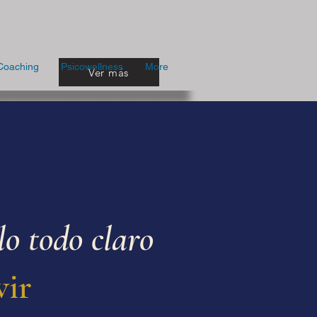
Coaching
Psicowellness
More
Ver más
lo todo claro
vir