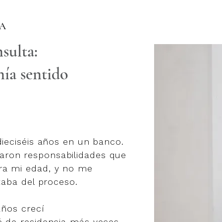
DA
sulta:
ía sentido
dieciséis años en un banco.
ron responsabilidades que
ra mi edad, y no me
taba del proceso.
años crecí
é de residencia más veces