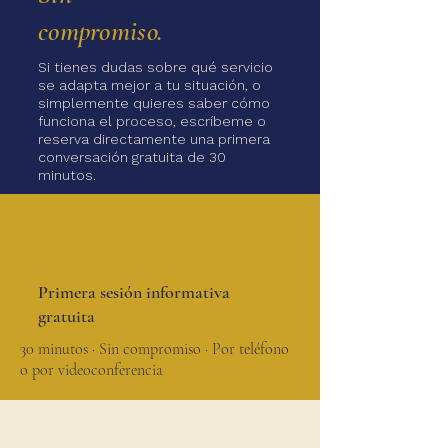
compromiso.
Si tienes dudas sobre qué servicio
se adapta mejor a tu situación, o
simplemente quieres saber cómo
funciona el proceso, escríbeme o
reserva directamente una primera
conversación gratuita de 30
minutos.
Primera sesión informativa
gratuita
30 minutos · Sin compromiso · Por teléfono
o por videoconferencia