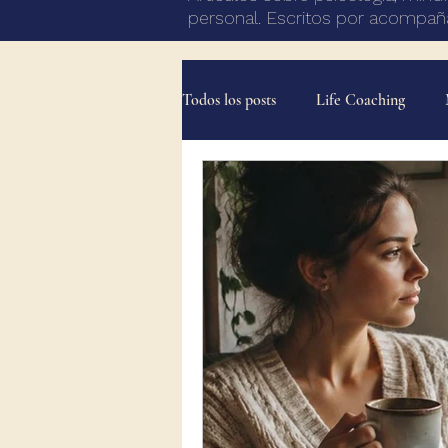
personal. Escritos por acompaña
Todos los posts
Life Coaching
Mindful Coaching - Método FARO
Comunicación y conflicto
Rec
Bloqueo y transición vital
Háb
Relación con uno mismo
Psic