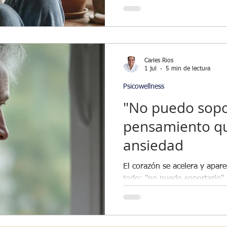
de Aceptación y Compromiso,
mente insiste en dar vueltas,
estás rumiando y no resolvie
prácticas —como la defusión 
bucle y volver al momento pr
Carles Rios
1 jul
5 min de lectura
Psicowellness
"No puedo sopor
pensamiento qu
ansiedad
El corazón se acelera y apar
todo: "no puedo soportarlo"
evaluación que la mente añad
cuanto más luchas contra ell
la Terapia de Aceptación y 