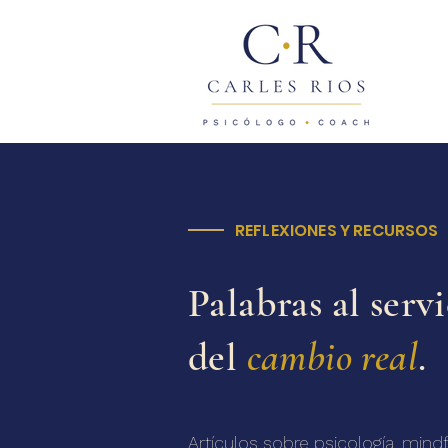
REFLEXIONES Y RECURSOS
Palabras al serv
del
cambio real
.
Artículos sobre psicología, mind