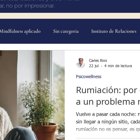
r, no por impresionar.
Mindfulness aplicado
Sin categoria
Instituto de Relaciones
Ansiedad y estrés
Regulación emocional
Aceptación y
Carles Rios
22 jul
4 min de lectura
Psicowellness
onexión emocional
Relaciones de pareja
Propósito y direcc
Rumiación: por 
a un problema n
itos y acción
Presencia del coach
Desarrollo profesional de
Vuelve a pasar cada noche: 
sin llegar a ningún sitio, ca
rumiación no es pensar, es q
ología Positiva
pensamiento sin ninguna deci