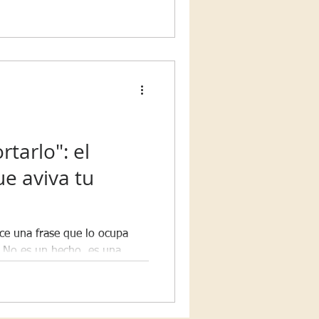
 explicamos por qué la
 qué tres señales indican que
ndo, y cuatro herramientas
cognitiva— para salir del
esente.
tarlo": el
e aviva tu
ece una frase que lo ocupa
. No es un hecho, es una
e a lo que sientes — y
a, más espacio ocupa. Desde
Compromiso te explicamos por