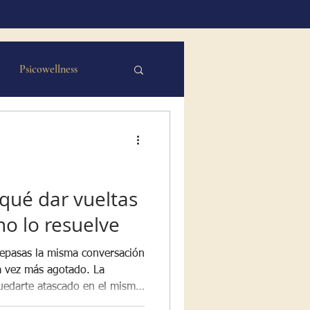
Psicowellness
 Valores
ión
qué dar vueltas
o lo resuelve
l coach
repasas la misma conversación
da vez más agotado. La
uedarte atascado en el mismo
sión nueva. Desde la Terapia