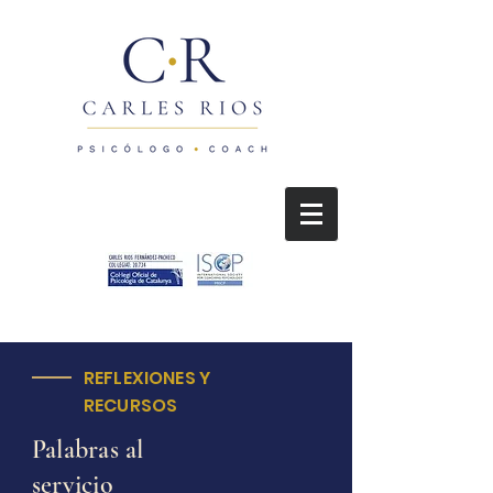
REFLEXIONES Y
RECURSOS
Palabras al
servicio