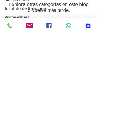
Sin categoria
Explora otras categorías en este blog
Instituto de Relaciones
o vuelve más tarde.
Psicowellness
Mindful Coaching -
Método FARO
Carles Rios Fernandez-Pacheco
Ansiedad y estrés
Teléfono
683184228
Regulación emocional
carlesrios@psico-coaching.com
Aceptación y Valores
Comunicación y conflicto
Reconexión emocional
Relaciones de pareja
Propósito y dirección
Política de cookies
Bloqueo y transición vital
Aviso legal
Hábitos y acción
Política de Privacidad
Presencia del coach
Desarrollo profesional
del coach