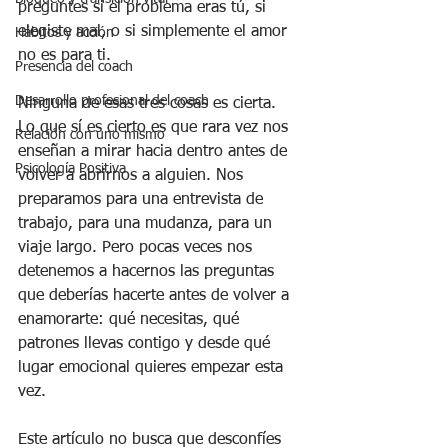
preguntes si el problema eras tú, si 
elegiste mal, o si simplemente el amor 
Hábitos y acción
no es para ti.
Presencia del coach
Desarrollo profesional del coach
Ninguna de esas tres cosas es cierta. 
Lo que sí es cierto es que rara vez nos 
Relación con uno mismo
enseñan a mirar hacia dentro antes de 
Psicología Positiva
volver a abrirnos a alguien. Nos 
preparamos para una entrevista de 
trabajo, para una mudanza, para un 
viaje largo. Pero pocas veces nos 
detenemos a hacernos las preguntas 
que deberías hacerte antes de volver a 
enamorarte: qué necesitas, qué 
patrones llevas contigo y desde qué 
lugar emocional quieres empezar esta 
vez.
Este artículo no busca que desconfíes 