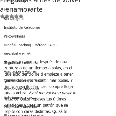
Life Coaching
a enamorarte
Mindfulness aplicado
Obtuvo NaN de 5 estrellas.
Sin categoria
Instituto de Relaciones
Psicowellness
Mindful Coaching - Método FARO
Ansiedad y estrés
Hay un momento, después de una 
Regulación emocional
ruptura o de un tiempo a solas, en el 
Aceptación y Valores
que algo dentro de ti empieza a tener 
Comunicación y conflicto
ganas de volver a sentir mariposas. Y 
junto a esa ilusión, casi siempre llega 
Reconexión emocional
una sombra: 
¿y si me vuelve a pasar lo 
Relaciones de pareja
mismo?
 Quizá repases tus últimas 
relaciones y veas un patrón que se 
Propósito y dirección
repite con caras distintas. Quizá te 
Bloqueo y transición vital