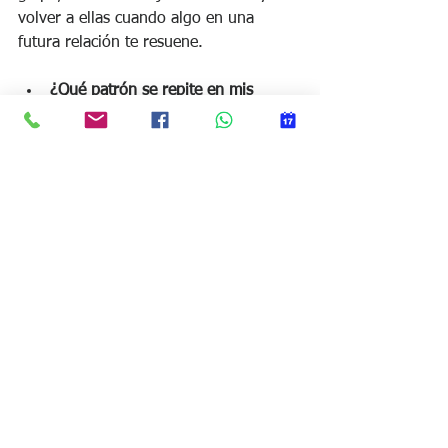
volver a ellas cuando algo en una 
futura relación te resuene.
¿Qué patrón se repite en mis 
relaciones pasadas?
 Identifica el 
tipo de pareja, el tipo de conflicto 
o el momento en el que sueles 
desconectarte.
¿Qué necesito sentir para estar 
tranquila en una relación?
 Sé 
concreta: no es lo mismo «que me 
quiera» que «que me lo demuestre 
con constancia».
¿Qué estilo de apego reconozco en 
mí, y cómo se activa cuando tengo 
miedo?
 Observarlo sin juzgarte ya 
es un paso de cambio.
¿Estoy buscando llenar un vacío o 