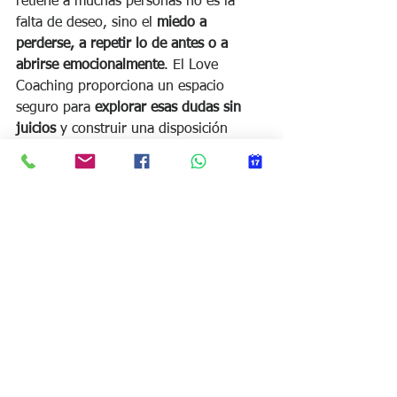
retiene a muchas personas no es la 
falta de deseo, sino el 
miedo a 
perderse, a repetir lo de antes o a 
abrirse emocionalmente
. El Love 
Coaching proporciona un espacio 
seguro para 
explorar esas dudas sin 
juicios
 y construir una disposición 
interna que favorezca relaciones más 
conscientes. 
Conclusión: amor 
consciente, 
disponibilidad 
emocional
El 
Love Coaching
 te invita a ver el 
amor no como una meta, sino como un 