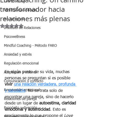
Life Coaching
transformador hacia
Mindfulness aplicado
relaciones más plenas
Sin categoria
Obtuvo NaN de 5 estrellas.
Instituto de Relaciones
Psicowellness
Mindful Coaching - Método FARO
Ansiedad y estrés
Regulación emocional
En algún punto de su vida, muchas 
Aceptación y Valores
personas se preguntan si es posible 
Comunicación y conflicto
vivir 
una relación verdadera, profunda 
Reconexión emocional
y saludable
. No se trata solo de 
encontrar una pareja, sino de hacerlo 
Relaciones de pareja
desde un lugar de 
autoestima, claridad 
Propósito y dirección
emocional y autenticidad
. Esto es 
precisamente lo que propone el 
Love 
Bloqueo y transición vital