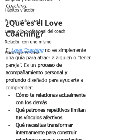
Coaching
.
Hábitos y acción
¿Qué es el Love 
Presencia del coach
Coaching?
Desarrollo profesional del coach
Relación con uno mismo
El 
Love Coaching
 no es simplemente 
Psicología Positiva
una guía para atraer a alguien o “tener 
pareja”. Es un 
proceso de 
acompañamiento personal y 
profundo
 diseñado para ayudarte a 
comprender:
Cómo te relacionas actualmente 
con los demás
Qué patrones repetitivos limitan 
tus vínculos afectivos
Qué necesitas transformar 
internamente para construir 