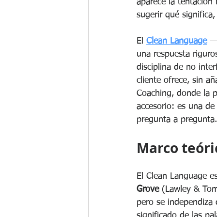
aparece la tentación 
sugerir qué significa,
El 
Clean Language
 —
una respuesta riguro
disciplina de no inte
cliente ofrece, sin a
Coaching, donde la pr
accesorio: es una de 
pregunta a pregunta.
Marco teóri
El Clean Language es
Grove
 (Lawley & Tom
pero se independiza d
significado de las pa