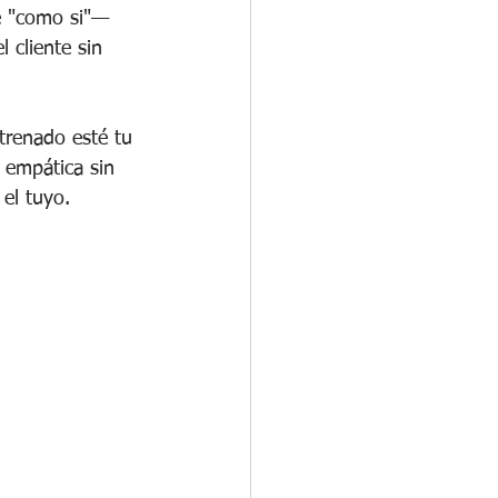
de "como si"— 
 cliente sin 
trenado esté tu 
a empática sin 
 el tuyo.