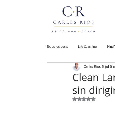
Todos los posts
Life Coaching
Mindf
Carles Rios
5 jul
5 m
Psicowellness
Mindful Coaching - 
Clean La
sin dirigi
Aceptación y Valores
Comunicación 
Obtuvo NaN de 5 est
Propósito y dirección
Bloqueo y tra