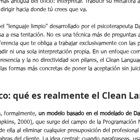
más antigua del oficio: interpretar. Traducir su metáfora a
 dirigir hacia donde tú crees que va.
el "lenguaje limpio" desarrollado por el psicoterapeuta 
sa a esa tentación. No es una técnica más de preguntas a
rferencia que te obliga a trabajar exclusivamente con las 
ñadir ni una sola interpretación propia. En un enfoque co
esencia y la no directividad son pilares, el Clean Langu
las formas más concretas de poner la aceptación sin juici
co: qué es realmente el Clean L
, formalmente, 
un modelo basado en el modelado de Da
pkins, 2000), que surge del campo de la Programación N
e ella al eliminar cualquier presuposición del profesional
labras del cliente. La idea central: cuando parafraseas, us