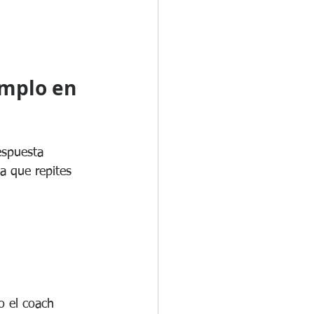
emplo en 
espuesta 
a que repites 
 el coach 