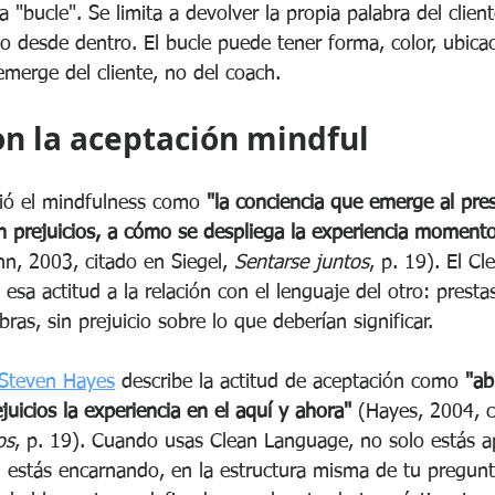
a "bucle". Se limita a devolver la propia palabra del client
do desde dentro. El bucle puede tener forma, color, ubicac
merge del cliente, no del coach.
con la aceptación mindful
nió el mindfulness como 
"la conciencia que emerge al pres
n prejuicios, a cómo se despliega la experiencia momento
nn, 2003, citado en Siegel, 
Sentarse juntos
, p. 19). El C
esa actitud a la relación con el lenguaje del otro: presta
ras, sin prejuicio sobre lo que deberían significar.
Steven Hayes
 describe la actitud de aceptación como 
"ab
juicios la experiencia en el aquí y ahora"
 (Hayes, 2004, c
os
, p. 19). Cuando usas Clean Language, no solo estás a
: estás encarnando, en la estructura misma de tu pregunta