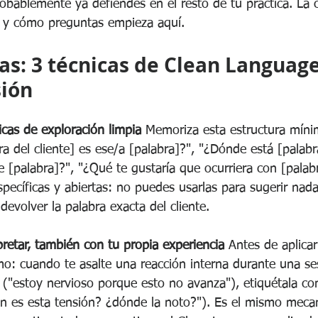
obablemente ya defiendes en el resto de tu práctica. La 
s y cómo preguntas empieza aquí.
s: 3 técnicas de Clean Language
sión
icas de exploración limpia
 Memoriza esta estructura mínim
a del cliente] es ese/a [palabra]?", "¿Dónde está [palab
e [palabra]?", "¿Qué te gustaría que ocurriera con [palab
pecíficas y abiertas: no puedes usarlas para sugerir nad
 devolver la palabra exacta del cliente.
rpretar, también con tu propia experiencia
 Antes de aplicar
o: cuando te asalte una reacción interna durante una sesi
a ("estoy nervioso porque esto no avanza"), etiquétala co
ón es esta tensión? ¿dónde la noto?"). Es el mismo mec