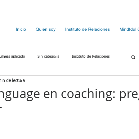
Inicio
Quien soy
Instituto de Relaciones
Mindfdul 
ulness aplicado
Sin categoria
Instituto de Relaciones
in de lectura
Método FARO
Ansiedad y estrés
Regulación emocional
nguage en coaching: pr
r
y conflicto
Reconexión emocional
Relaciones de pareja
rellas.
nsición vital
Hábitos y acción
Presencia del coach