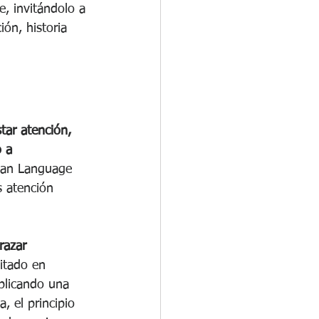
e, invitándolo a 
ión, historia 
tar atención, 
 a 
lean Language 
s atención 
razar 
itado en 
plicando una 
, el principio 