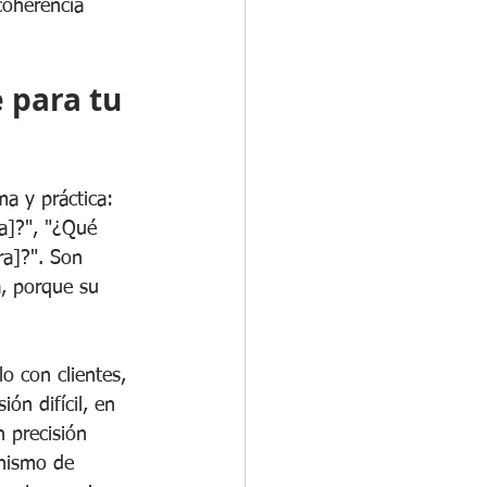
coherencia 
 para tu 
a y práctica: 
ra]?", "¿Qué 
ra]?". Son 
a, porque su 
lo con clientes, 
ón difícil, en 
n precisión 
anismo de 