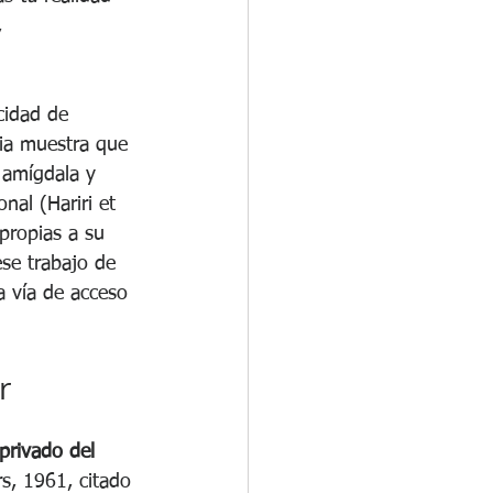
, 
cidad de 
cia muestra que 
 amígdala y 
nal (Hariri et 
propias a su 
se trabajo de 
a vía de acceso 
r
privado del 
s, 1961, citado 