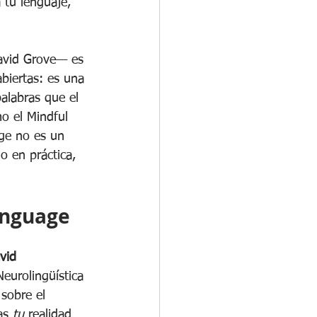
 tu lenguaje, 
David Grove— es 
biertas: es una 
palabras que el 
mo el Mindful 
age no es un 
o en práctica, 
anguage
vid 
eurolingüística 
 sobre el 
as 
tu
 realidad 