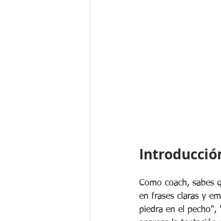
Desarrollo profesional del coach
Re
Introducció
Como coach, sabes qu
en frases claras y e
piedra en el pecho", 