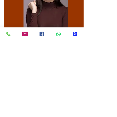
DIETA 3S - CAMBIA TUS HÁBITOS
Aprende hábitos
saludables y no volverás a recuperar el
peso perdido
Para cambiar hábitos necesitas hacer una
transformación interior. ¡Te acompañamos!