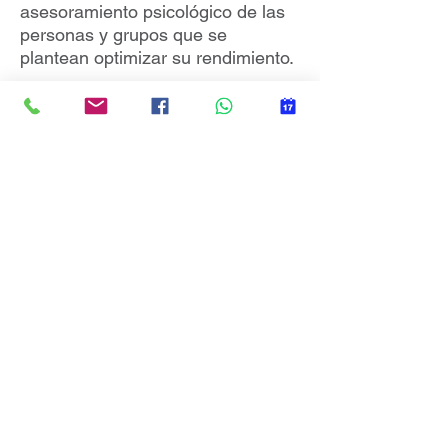
asesoramiento psicológico de las
personas y grupos que se
plantean optimizar su rendimiento.
Por lo tanto, la psicologia del
coaching (o coaching psychology)
incluye todos aquellos
conocimientos psicológicos que
pueden contribuir a enriquecer el
coaching, dotandolo de un
valor añadido significativo.
Para mas información os invito a
leer el artículo
COACHING
PSYCHOLOGY: ¿UNA
SUBDISCIPLINA PSICOLÓGICA
EMERGENTE?
, publicado en
INFOCOP, revista del Consejo
General de la Psicología de